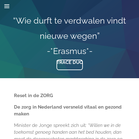
Ga
direct
“Wie durft te verdwalen vindt
naar
de
hoofdinhoud
nieuwe wegen”
-*Erasmus*-
TRACÉ DUO
Reset in de ZORG
De zorg in Nederland versneld vitaal en gezond
maken
Minister de Jonge spreekt zich uit
: “Willen we in de
toekomst genoeg handen aan het bed houden, dan