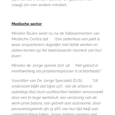
vraagt om een andere mindset.
Medische sector
Minister Bruins weet nu na de faillissementen van
Medische Centra dat
:
“
Een ziekenhuis een plek is
waar zorgverleners dagelijks met liefde werken en
zieken komen op het kwetsbaarste moment van hun
leven”.
Minister de Jonge spreek zich uit:
“Het geloof in
marktwerking als probleemoplosser is achterhaald.”
Voorzitter van De Jonge Specialist (DJS):
“Uit
onderzoek
blijkt dat bijna 25%
van de artsen in
opleiding (Aio) burn-outklachten hebben veroorzaakt
door
een te hoge werkdruk, een verstoring van de
werk-privé balans, een gebrek aan autonomie, door
personeelsgebrek zijn zij 48% van hun tijd kwijt aan
administratieve taken. Jonge dokters moeten veel